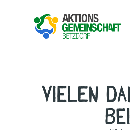
Vielen D
be