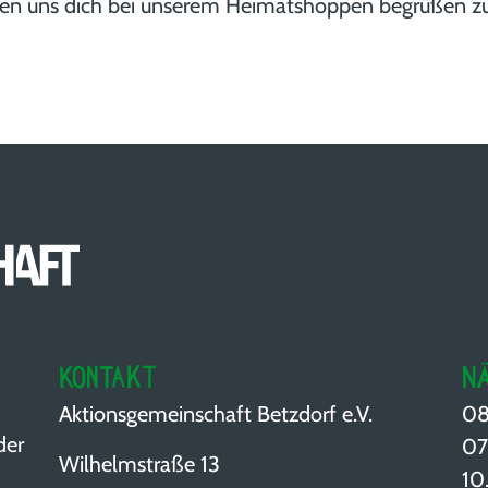
uen uns dich bei unserem Heimatshoppen begrüßen zu
Kontakt
N
Aktionsgemeinschaft Betzdorf e.V.
08
der
07
Wilhelmstraße 13
10